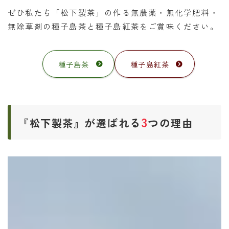
ぜひ私たち「松下製茶」の作る無農薬・無化学肥料・
無除草剤の種子島茶と種子島紅茶をご賞味ください。
種子島茶
種子島紅茶
3
が
ばれる
つの
『松下製茶』
選
理由