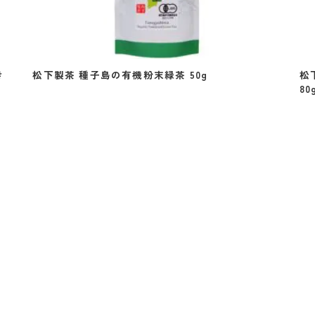
き
松下製茶 種子島の有機粉末緑茶 50g
松
80