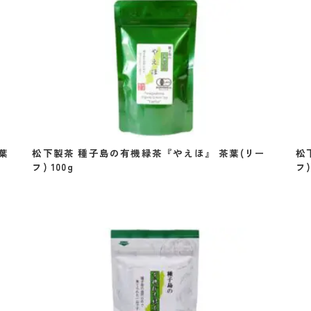
葉
松下製茶 種子島の有機緑茶『やえほ』 茶葉(リー
松
フ) 100g
フ)